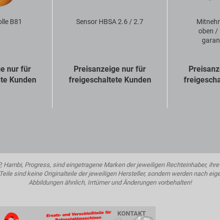
olle B81
Sensor HBSA 2.6 / 2.7
Mitneh
oben / 
garan
e nur für
Preisanzeige nur für
Preisanz
ete Kunden
freigeschaltete Kunden
freigesch
ambi, Progress, sind eingetragene Marken der jeweiligen Rechteinhaber, ihre 
eile sind keine Originalteile der jeweiligen Hersteller, sondern werden nach eig
Abbildungen ähnlich, Irrtümer und Änderungen vorbehalten!
KONTAKT