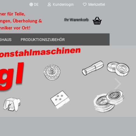
DE
Kundenlogin
Merkzettel
ner für Teile,
Ihr Warenkorb
ungen, Überholung &
hniker vor Ort!
GHAUS
PRODUKTIONSZUBEHÖR
rstellen
rt vergessen?