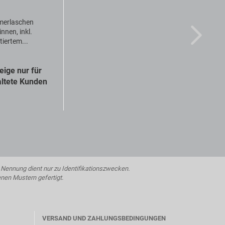
merlaschen
innen, inkl.
tiertem...
eige nur für
altete Kunden
Nennung dient nur zu Identifikationszwecken.
enen Mustern gefertigt.
VERSAND UND ZAHLUNGSBEDINGUNGEN