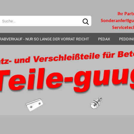
Ihr Part
Sprache auswählen
Sonderanfertig
Servicetec
RABVERKAUF - NUR SO LANGE DER VORRAT REICHT
PEDAX
PEDDIN
Lieferland
Konto e
Passwo