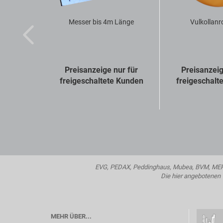
Messer bis 4m Länge
Vulkollanr
Preisanzeige nur für
Preisanzeig
freigeschaltete Kunden
freigeschalt
EVG, PEDAX, Peddinghaus, Mubea, BVM, MEP, H
Die hier angebotenen T
MEHR ÜBER...