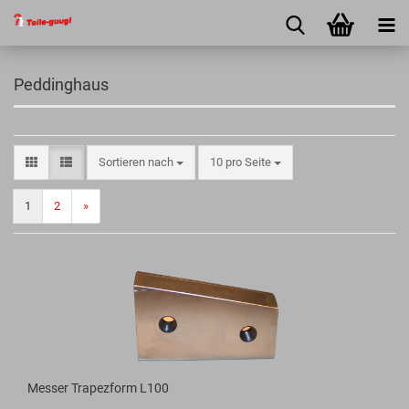
Peddinghaus
Sortieren nach
10 pro Seite
1
2
»
Messer Trapezform L100