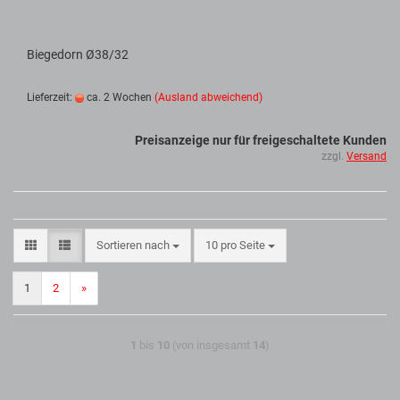
Biegedorn Ø38/32
Lieferzeit:
ca. 2 Wochen
(Ausland abweichend)
Preisanzeige nur für freigeschaltete Kunden
zzgl.
Versand
Sortieren nach
10 pro Seite
1
2
»
1
bis
10
(von insgesamt
14
)