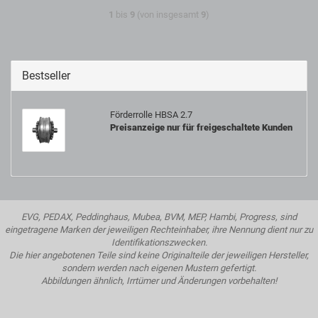
1
bis
9
(von insgesamt
9
)
Bestseller
Förderrolle HBSA 2.7
Preisanzeige nur für freigeschaltete Kunden
EVG, PEDAX, Peddinghaus, Mubea, BVM, MEP, Hambi, Progress, sind
eingetragene Marken der jeweiligen Rechteinhaber, ihre Nennung dient nur zu
Identifikationszwecken.
Die hier angebotenen Teile sind keine Originalteile der jeweiligen Hersteller,
sondern werden nach eigenen Mustern gefertigt.
Abbildungen ähnlich, Irrtümer und Änderungen vorbehalten!