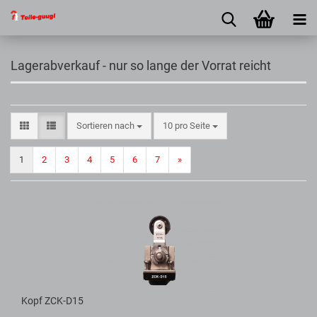
Lagerabverkauf - nur so lange der Vorrat reicht
Sortieren nach
10 pro Seite
1
2
3
4
5
6
7
»
Kopf ZCK-D15