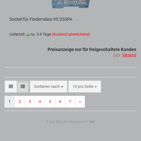
Sockel für Finderrelais 95.05SPA
Lieferzeit:
ca. 3-4 Tage
(Ausland abweichend)
Preisanzeige nur für freigeschaltete Kunden
zzgl.
Versand
Sortieren nach
10 pro Seite
1
2
3
4
5
6
7
»
1
bis
10
(von insgesamt
66
)