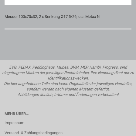
Messer 100x70x32, 2 x Senkung Ø17,5/26, u.a. Metax N
EVG, PEDAX, Peddinghaus, Mubea, BVM, MEP, Hambi, Progress, sind
eingetragene Marken der jeweiligen Rechteinhaber, ihre Nennung dient nur zu
Identifikationszwecken.
Die hier angebotenen Teile sind keine Originalteile der jeweiligen Hersteller,
sondern werden nach eigenen Mustern gefertigt.
Abbildungen ähnlich, Irrtümer und Änderungen vorbehalten!
MEHR ÜBER...
Impressum
Versand- & Zahlungsbedingungen