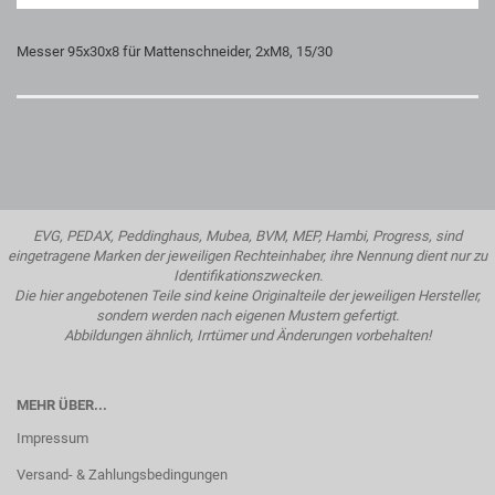
Messer 95x30x8 für Mattenschneider, 2xM8, 15/30
EVG, PEDAX, Peddinghaus, Mubea, BVM, MEP, Hambi, Progress, sind
eingetragene Marken der jeweiligen Rechteinhaber, ihre Nennung dient nur zu
Identifikationszwecken.
Die hier angebotenen Teile sind keine Originalteile der jeweiligen Hersteller,
sondern werden nach eigenen Mustern gefertigt.
Abbildungen ähnlich, Irrtümer und Änderungen vorbehalten!
MEHR ÜBER...
Impressum
Versand- & Zahlungsbedingungen