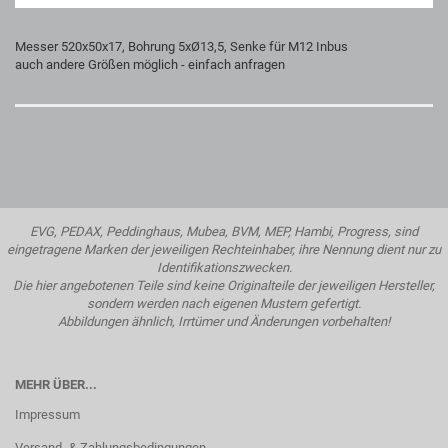
Messer 520x50x17, Bohrung 5xØ13,5, Senke für M12 Inbus
auch andere Größen möglich - einfach anfragen
EVG, PEDAX, Peddinghaus, Mubea, BVM, MEP, Hambi, Progress, sind
eingetragene Marken der jeweiligen Rechteinhaber, ihre Nennung dient nur zu
Identifikationszwecken.
Die hier angebotenen Teile sind keine Originalteile der jeweiligen Hersteller,
sondern werden nach eigenen Mustern gefertigt.
Abbildungen ähnlich, Irrtümer und Änderungen vorbehalten!
MEHR ÜBER...
Impressum
Versand- & Zahlungsbedingungen