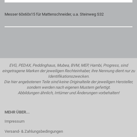
Messer 60x60x15 für Mattenschneider, u.a. Steinweg S32
EVG, PEDAX, Peddinghaus, Mubea, BVM, MEP, Hambi, Progress, sind
eingetragene Marken der jeweiligen Rechteinhaber, ihre Nennung dient nur zu
Identifikationszwecken.
Die hier angebotenen Teile sind keine Originalteile der jeweiligen Hersteller,
sondern werden nach eigenen Mustern gefertigt.
Abbildungen ähnlich, Irrtümer und Änderungen vorbehalten!
MEHR ÜBER...
Impressum
Versand- & Zahlungsbedingungen