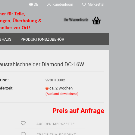
DE
Kundenlogin
Merkzettel
ner für Teile,
Ihr Warenkorb
ungen, Überholung &
hniker vor Ort!
GHAUS
PRODUKTIONSZUBEHÖR
austahlschneider Diamond DC-16W
t.Nr.:
978H10002
rstellen
eferzeit:
ca. 2 Wochen
(Ausland abweichend)
rt vergessen?
Preis auf Anfrage
AUF DEN MERKZETTEL
FRAGE ZUM PRODUKT