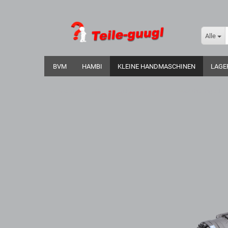
Alle
BVM
HAMBI
KLEINE HANDMASCHINEN
LAGE
»
»
Startseite
Kleine Handmaschinen
Baustahlschneide