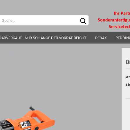
Ihr Part
Sprache auswählen
Sonderanfertig
Servicetec
RABVERKAUF - NUR SO LANGE DER VORRAT REICHT
PEDAX
PEDDIN
Lieferland
r Diamond DC-16W
B
Ar
Konto e
Li
Passwo