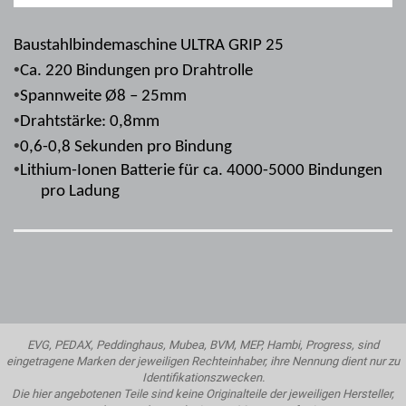
Baustahlbindemaschine ULTRA GRIP 25
•
Ca. 220 Bindungen pro Drahtrolle
•
Spannweite
Ø8 – 25mm
•
Drahtstärke: 0,8mm
•
0,6-0,8 Sekunden pro Bindung
•
Lithium-Ionen Batterie für ca. 4000-5000 Bindungen
pro Ladung
EVG, PEDAX, Peddinghaus, Mubea, BVM, MEP, Hambi, Progress, sind
eingetragene Marken der jeweiligen Rechteinhaber, ihre Nennung dient nur zu
Identifikationszwecken.
Die hier angebotenen Teile sind keine Originalteile der jeweiligen Hersteller,