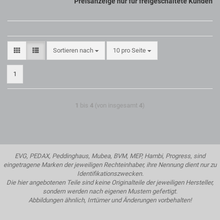
Preisanzeige nur für freigeschaltete Kunden
Sortieren nach
10 pro Seite
1
1
bis
4
(von insgesamt
4
)
EVG, PEDAX, Peddinghaus, Mubea, BVM, MEP, Hambi, Progress, sind
eingetragene Marken der jeweiligen Rechteinhaber, ihre Nennung dient nur zu
Identifikationszwecken.
Die hier angebotenen Teile sind keine Originalteile der jeweiligen Hersteller,
sondern werden nach eigenen Mustern gefertigt.
Abbildungen ähnlich, Irrtümer und Änderungen vorbehalten!